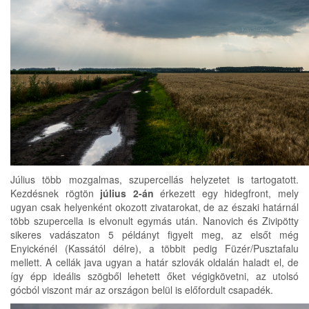
Július több mozgalmas, szupercellás helyzetet is tartogatott.
Kezdésnek rögtön
július 2-án
érkezett egy hidegfront, mely
ugyan csak helyenként okozott zivatarokat, de az északi határnál
több szupercella is elvonult egymás után. Nanovich és Zivipötty
sikeres vadászaton 5 példányt figyelt meg, az elsőt még
Enyickénél (Kassától délre), a többit pedig Füzér/Pusztafalu
mellett. A cellák java ugyan a határ szlovák oldalán haladt el, de
így épp ideális szögből lehetett őket végigkövetni, az utolsó
gócból viszont már az országon belül is előfordult csapadék.