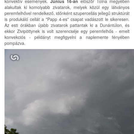
konvektív események.
Június 16-án
először Tolna megyében
alakultak ki komolyabb zivatarok, melyek közül egy látványos
peremfelhővel rendelkező, időnként szupercellás jellegű struktúrát
is produkáló cellát a "Papp 4-es" csapat vadászott le sikeresen.
Az esti órákban újabb zivatarok pattantak ki a Dunántúlon, és
ekkor Zivipöttynek is volt szerencséje egy peremfelhős - emelt
konvekciós - példányt megfigyelni a naplemente fényében
pompázva.