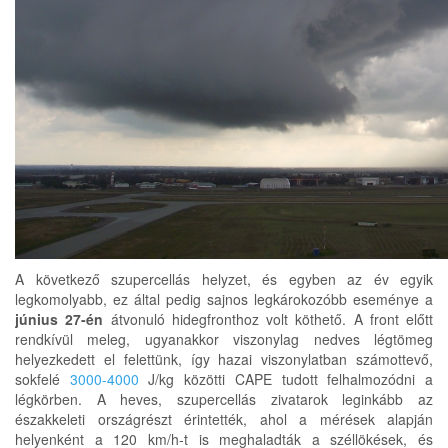
A következő szupercellás helyzet, és egyben az év egyik
legkomolyabb, ez által pedig sajnos legkárokozóbb eseménye a
június 27-én
átvonuló hidegfronthoz volt köthető. A front előtt
rendkívül meleg, ugyanakkor viszonylag nedves légtömeg
helyezkedett el felettünk, így hazai viszonylatban számottevő,
sokfelé
3000-4000
J/kg közötti CAPE tudott felhalmozódni a
légkörben. A heves, szupercellás zivatarok leginkább az
északkeleti országrészt érintették, ahol a mérések alapján
helyenként a 120 km/h-t is meghaladták a széllökések, és