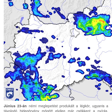
Június 23-án
némi meglepetést produkált a légkör, ugyanis a
távolodó hidegörvény mögött elvileg már csökkent a nyírás,