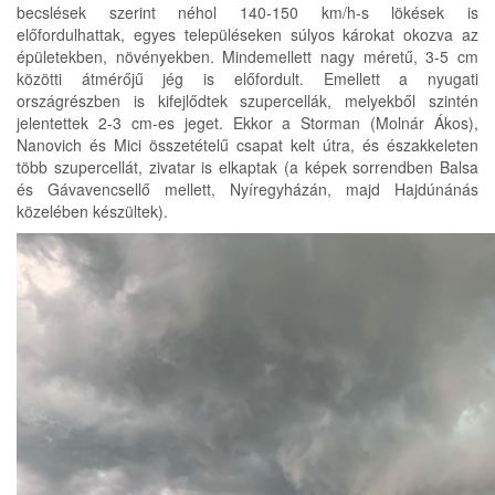
becslések szerint néhol 140-150 km/h-s lökések is
előfordulhattak, egyes településeken súlyos károkat okozva az
épületekben, növényekben. Mindemellett nagy méretű, 3-5 cm
közötti átmérőjű jég is előfordult. Emellett a nyugati
országrészben is kifejlődtek szupercellák, melyekből szintén
jelentettek 2-3 cm-es jeget. Ekkor a Storman (Molnár Ákos),
Nanovich és Mici összetételű csapat kelt útra, és északkeleten
több szupercellát, zivatar is elkaptak (a képek sorrendben Balsa
és Gávavencsellő mellett, Nyíregyházán, majd Hajdúnánás
közelében készültek).