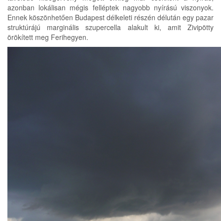
azonban lokálisan mégis felléptek nagyobb nyírású viszonyok.
Ennek köszönhetően Budapest délkeleti részén délután egy pazar
struktúrájú marginális szupercella alakult ki, amit Zivipötty
örökített meg Ferihegyen.