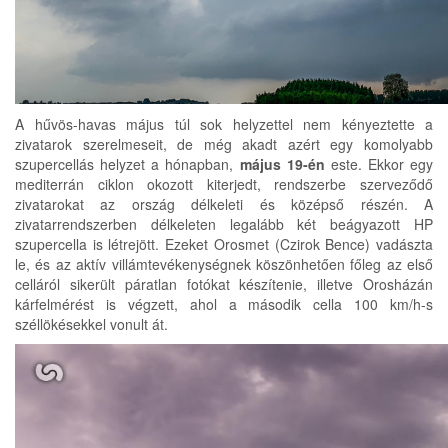
A hűvös-havas május túl sok helyzettel nem kényeztette a
zivatarok szerelmeseit, de még akadt azért egy komolyabb
szupercellás helyzet a hónapban,
május 19-én
este. Ekkor egy
mediterrán ciklon okozott kiterjedt, rendszerbe szerveződő
zivatarokat az ország délkeleti és középső részén. A
zivatarrendszerben délkeleten legalább két beágyazott HP
szupercella is létrejött. Ezeket Orosmet (Czirok Bence) vadászta
le, és az aktív villámtevékenységnek köszönhetően főleg az első
celláról sikerült páratlan fotókat készítenie, illetve Orosházán
kárfelmérést is végzett, ahol a második cella 100 km/h-s
széllökésekkel vonult át.