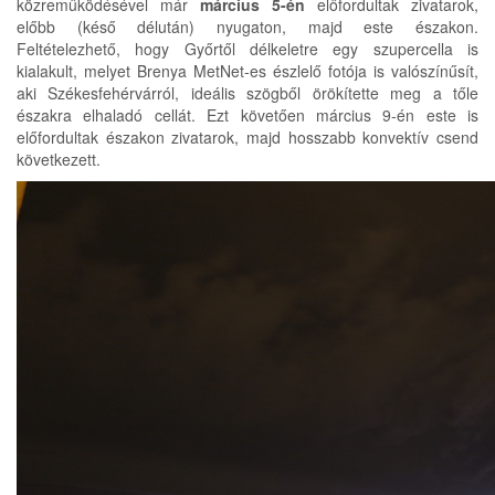
közreműködésével már
március 5-én
előfordultak zivatarok,
előbb (késő délután) nyugaton, majd este északon.
Feltételezhető, hogy Győrtől délkeletre egy szupercella is
kialakult, melyet Brenya MetNet-es észlelő fotója is valószínűsít,
aki Székesfehérvárról, ideális szögből örökítette meg a tőle
északra elhaladó cellát. Ezt követően március 9-én este is
előfordultak északon zivatarok, majd hosszabb konvektív csend
következett.