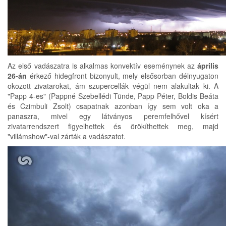
Az első vadászatra is alkalmas konvektív eseménynek az
április
26-án
érkező hidegfront bizonyult, mely elsősorban délnyugaton
okozott zivatarokat, ám szupercellák végül nem alakultak ki. A
"Papp 4-es" (Pappné Szebellédi Tünde, Papp Péter, Boldis Beáta
és Czimbuli Zsolt) csapatnak azonban így sem volt oka a
panaszra, mivel egy látványos peremfelhővel kísért
zivatarrendszert figyelhettek és örökíthettek meg, majd
"villámshow"-val zárták a vadászatot.