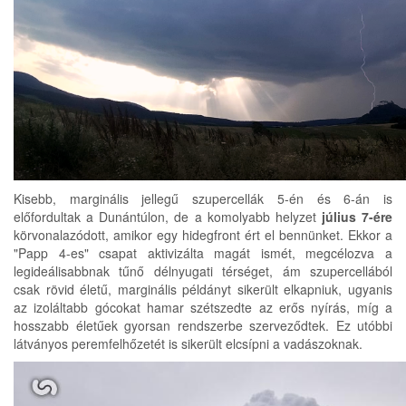
Kisebb, marginális jellegű szupercellák 5-én és 6-án is
előfordultak a Dunántúlon, de a komolyabb helyzet
július 7-ére
körvonalazódott, amikor egy hidegfront ért el bennünket. Ekkor a
"Papp 4-es" csapat aktivizálta magát ismét, megcélozva a
legideálisabbnak tűnő délnyugati térséget, ám szupercellából
csak rövid életű, marginális példányt sikerült elkapniuk, ugyanis
az izoláltabb gócokat hamar szétszedte az erős nyírás, míg a
hosszabb életűek gyorsan rendszerbe szerveződtek. Ez utóbbi
látványos peremfelhőzetét is sikerült elcsípni a vadászoknak.