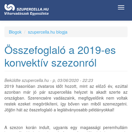
Ugrás
Toggl
a
navig
tartalomra
Blogok
szupercella.hu blogja
Összefoglaló a 2019-es
konvektív szezonról
Beküldte
szupercella.hu
- p, 03/06/2020 - 22:23
2019 hasonlóan zivataros időt hozott, mint az előző év, ezúttal
azonban már jó pár szupercellás helyzet is akadt szerte az
országban. Szerencsére vadászaink, megfigyelőink nem voltak
restek ezeket megörökíteni, így bőven van miből szemezgetni.
Jöjjön hát az összefoglaló a leglátványosabb példányokkal!
A szezon korán indult, ugyanis egy magassági peremhullám