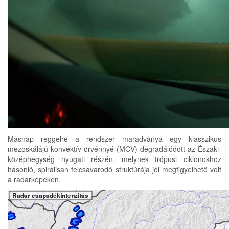
Másnap reggelre a rendszer maradványa egy klasszikus
mezoskálájú konvektív örvénnyé (MCV) degradálódott az Északi-
középhegység nyugati részén, melynek trópusi ciklonokhoz
hasonló, spirálisan felcsavarodó struktúrája jól megfigyelhető volt
a radarképeken.