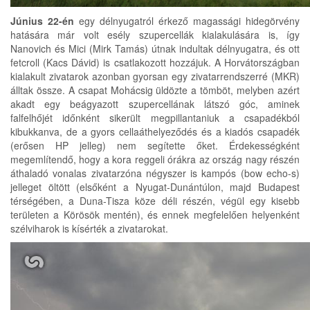
Június 22-én
egy délnyugatról érkező magassági hidegörvény
hatására már volt esély szupercellák kialakulására is, így
Nanovich és Mici (Mirk Tamás) útnak indultak délnyugatra, és ott
fetcroll (Kacs Dávid) is csatlakozott hozzájuk. A Horvátországban
kialakult zivatarok azonban gyorsan egy zivatarrendszerré (MKR)
álltak össze. A csapat Mohácsig üldözte a tömböt, melyben azért
akadt egy beágyazott szupercellának látszó góc, aminek
falfelhőjét időnként sikerült megpillantaniuk a csapadékból
kibukkanva, de a gyors cellaáthelyeződés és a kiadós csapadék
(erősen HP jelleg) nem segítette őket. Érdekességként
megemlítendő, hogy a kora reggeli órákra az ország nagy részén
áthaladó vonalas zivatarzóna négyszer is kampós (bow echo-s)
jelleget öltött (elsőként a Nyugat-Dunántúlon, majd Budapest
térségében, a Duna-Tisza köze déli részén, végül egy kisebb
területen a Körösök mentén), és ennek megfelelően helyenként
szélviharok is kísérték a zivatarokat.