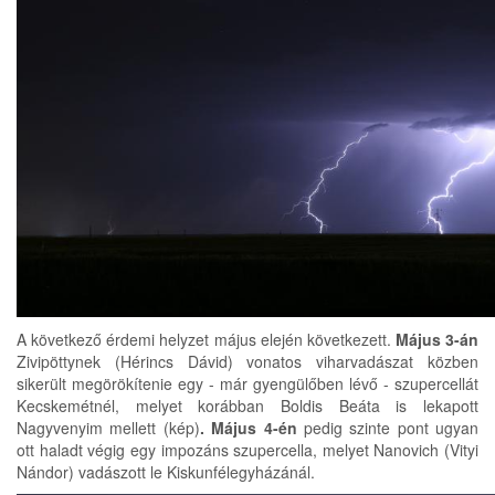
A következő érdemi helyzet május elején következett.
Május 3-án
Zivipöttynek (Hérincs Dávid) vonatos viharvadászat közben
sikerült megörökítenie egy - már gyengülőben lévő - szupercellát
Kecskemétnél, melyet korábban Boldis Beáta is lekapott
Nagyvenyim mellett (kép)
. Május 4-én
pedig szinte pont ugyan
ott haladt végig egy impozáns szupercella, melyet Nanovich (Vityi
Nándor) vadászott le Kiskunfélegyházánál.