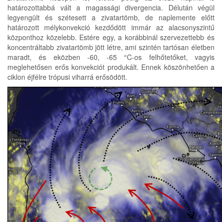
határozottabbá vált a magassági divergencia. Délután végül
legyengült és szétesett a zivatartömb, de naplemente előtt
határozott mélykonvekció kezdődött immár az alacsonyszintű
központhoz közelebb. Estére egy, a korábbinál szervezettebb és
koncentráltabb zivatartömb jött létre, ami szintén tartósan életben
maradt, és eközben -60, -65 °C-os felhőtetőket, vagyis
meglehetősen erős konvekciót produkált. Ennek köszönhetően a
ciklon éjfélre trópusi viharrá erősödött.