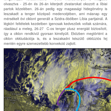
olvasztva - 25-én és 26-án kiterjedt zivatarokat okozott a líbiai
partok közelében. 26-án pedig egy magassági hidegörvény is
leszakadt a tenger középső medencéjében, ami másnap egy
mérsékelt övi ciklont generált a Szidra-öbölben Líbia partjainál. A
légköri feltételek kezdetben igencsak kedvezőek voltak számára,
ráadásul a meleg, 26-27 C-os tenger plusz energiát biztosított,
így a ciklon rendkívül gyorsan kimélyült. Eközben megtörtént a
ciklon okkludációja is, és a leszakadni készülő okklúziós fej
mentén egyre szervezettebb konvekció zajlott.