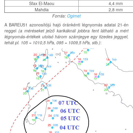
Sfax El-Maou
4,4 mm
Mahdia
2,8 mm
Forrás:
Ogimet
A BAREU51 azonosítójú hajó óránkénti légnyomás adatai 21-én
reggel
(a méréseket jelző karikáknál jobbra fent látható a mért
légnyomás-értékek utolsó három számjegye egy tizedes jeggyel,
tehát pl. 105 = 1010,5 hPa, 095 = 1009,5 hPa, stb.)
: