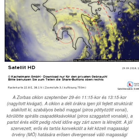
A Zorbas ciklon szeptember 29-én 11:15-kor és 13:15-kor
(nagyított kivágat). A ciklon a déli órákra igen jól fejlett struktúrát
alakított ki, szabályos belső maggal (piros pöttyözött vonal),
körülötte spirális csapadéksávokkal (piros szaggatott vonalak), a
partot érés előtt pedig rövid időre egy zárt szem is létrejött. A jól
szervezett, erős és tartós konvekciót a két közeli magassági
örvény (MÖ) hatására erősen divergenssé váló magassági