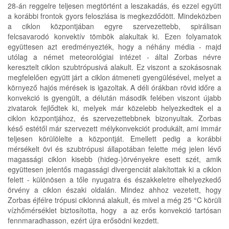
28-án reggelre teljesen megtörtént a leszakadás, és ezzel együtt
a korábbi frontok gyors feloszlása is megkezdődött. Mindeközben
a ciklon központjában egyre szervezettebb, spirálisan
felcsavarodó konvektív tömbök alakultak ki. Ezen folyamatok
együttesen azt eredményezték, hogy a néhány média - majd
utólag a német meteorológiai intézet - által Zorbas névre
keresztelt ciklon szubtrópusivá alakult. Ez viszont a szokásosnak
megfelelően együtt járt a ciklon átmeneti gyengülésével, melyet a
környező hajós mérések is igazoltak. A déli órákban rövid időre a
konvekció is gyengült, a délután második felében viszont újabb
zivatarok fejlődtek ki, melyek már közelebb helyezkedtek el a
ciklon központjához, és szervezettebbnek bizonyultak. Zorbas
késő estétől már szervezett mélykonvekciót produkált, ami immár
teljesen körülölelte a központját. Emellett pedig a korábbi
mérsékelt övi és szubtrópusi állapotában felette még jelen lévő
magassági ciklon kisebb (hideg-)örvényekre esett szét, amik
együttesen jelentős magassági divergenciát alakítottak ki a ciklon
felett - különösen a tőle nyugatra és északkeletre elhelyezkedő
örvény a ciklon északi oldalán. Mindez ahhoz vezetett, hogy
Zorbas éjfélre trópusi ciklonná alakult, és mivel a még 25 °C körüli
vízhőmérséklet biztosította, hogy a az erős konvekció tartósan
fennmaradhasson, ezért újra erősödni kezdett.