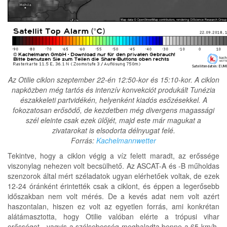
Az Otilie ciklon szeptember 22-én 12:50-kor és 15:10-kor. A ciklon
napközben még tartós és intenzív konvekciót produkált Tunézia
északkeleti partvidékén, helyenként kiadós esőzésekkel. A
fokozatosan erősödő, de kezdetben még divergens magassági
szél eleinte csak ezek ülőjét, majd este már magukat a
zivatarokat is elsodorta délnyugat felé.
Forrás:
Kachelmannwetter
Tekintve, hogy a ciklon végig a víz felett maradt, az erőssége
viszonylag nehezen volt becsülhető. Az ASCAT-A és -B műholdas
szenzorok által mért széladatok ugyan elérhetőek voltak, de ezek
12-24 óránként érintették csak a ciklont, és éppen a legerősebb
időszakban nem volt mérés. De a kevés adat nem volt azért
haszontalan, hiszen ez volt az egyetlen forrás, ami konkrétan
alátámasztotta, hogy Otilie valóban elérte a trópusi vihar
erősséget - vagyis a szélsebesség meghaladta benne a 65 km/h-