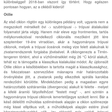
különbséggel! 2018-ban viszont így történt. Hogy egészen
pontosan hogyan, az a cikkből kiderül!
Otilie
Az első ciklon rögtön egy különleges példány volt, ugyanis nem a
megszokott mérsékelt övi -> szubtrópusi -> trópusi átalakulási
folyamatot járta végig. Hanem már eleve egy frontmentes, tartós
mélykonvekcióval rendelkező ciklonális mezőként jött lére
szeptember 19-ére virradóan, akár a hagyományos trópusi
ciklonok, melyek a trópusi óceánok meleg vize felett alakulnak ki
zivatarrendszerek forgásba jövésével. A ciklongenezis a Tirrén-
tengeren történt, ahol a vízhőmérséklet még 26 °C körül alakult,
tehát ez is támogatta a klasszikus kialakulási módot. Az újdonsült
Otilie ciklon a későbbiekben is tartotta magát a klasszikussághoz,
és fokozatosan szerveződve másnapra már határozottabb
örvénylésbe jött, a zivatarok pedig elkezdtek spirális karokba
rendeződni körülötte. Mindeközben pedig a magasban egyre
határozottabb szétáramlás (divergencia) alakult ki felette - melyet
a kifelé áramló fátyolfelhőzet "festett meg" -, ami szintén a
hagyományos trópusi ciklonok ismertetőjegye szokott lenni. Bár a
késő délelőtti műholdas szélmérések alapján a ciklon szélmezeje
még kissé elliptikus volt, a műholdképek alapján estére jóval
körszimmetrikusabbá vált, így akkortól már valódi trópusi