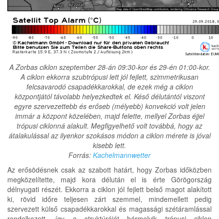
A Zorbas ciklon szeptember 28-án 09:30-kor és 29-én 01:00-kor.
A ciklon ekkorra szubtrópusi lett jól fejlett, szimmetrikusan
felcsavarodó csapadékkarokkal, de ezek még a ciklon
központjától távolabb helyezkedtek el. Késő délutántól viszont
egyre szervezettebb és erőseb (mélyebb) konvekció volt jelen
immár a központ közelében, majd felette, mellyel Zorbas éjjel
trópusi ciklonná alakult. Megfigyelhető volt továbbá, hogy az
átalakulással az ilyenkor szokásos módon a ciklon mérete is jóval
kisebb lett.
Forrás:
Kachelmannwetter
Az erősödésnek csak az szabott határt, hogy Zorbas időközben
megközelítette, majd kora délután el is érte Görögország
délnyugati részét. Ekkorra a ciklon jól fejlett belső magot alakított
ki, rövid időre teljesen zárt szemmel, mindemellett pedig
szervezett külső csapadékkarokkal és magassági szétáramlással
rendelkezett, így a struktúráját bármelyik trópusi ciklon