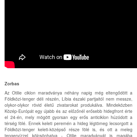
Zorbas
Az Otilie ciklon maradványa néhány napig még eltengődött a
Földközi-tenger déli részén, Líbia északi partjaitól nem messze,
olykor-olykor rövid életű zivatarokat produkálva. Mindeközben
Közép-Európát egy újabb és az előzőnél erősebb hidegfront érte
el 24-én, mely mögött gyorsan egy erős anticiklon húzódott a
térség fölé. Ennek keleti peremén a hideg légtömeg lecsorgott a
Földközi-tenger keleti-középső része fölé is, és ott a meleg
tengervízzel kölcsönhatva - Otilie maradványát is magába