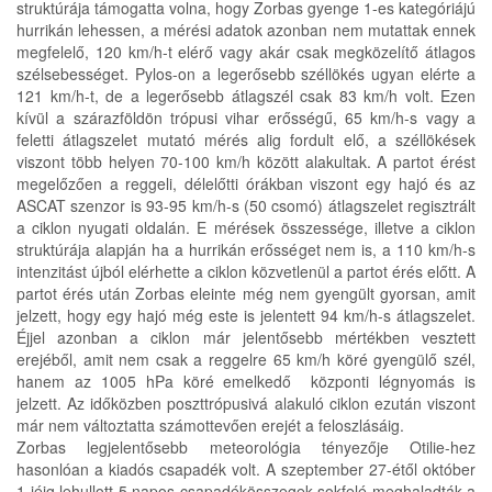
struktúrája támogatta volna, hogy Zorbas gyenge 1-es kategóriájú
hurrikán lehessen, a mérési adatok azonban nem mutattak ennek
megfelelő, 120 km/h-t elérő vagy akár csak megközelítő átlagos
szélsebességet. Pylos-on a legerősebb széllökés ugyan elérte a
121 km/h-t, de a legerősebb átlagszél csak 83 km/h volt. Ezen
kívül a szárazföldön trópusi vihar erősségű, 65 km/h-s vagy a
feletti átlagszelet mutató mérés alig fordult elő, a széllökések
viszont több helyen 70-100 km/h között alakultak. A partot érést
megelőzően a reggeli, délelőtti órákban viszont egy hajó és az
ASCAT szenzor is 93-95 km/h-s (50 csomó) átlagszelet regisztrált
a ciklon nyugati oldalán. E mérések összessége, illetve a ciklon
struktúrája alapján ha a hurrikán erősséget nem is, a 110 km/h-s
intenzitást újból elérhette a ciklon közvetlenül a partot érés előtt. A
partot érés után Zorbas eleinte még nem gyengült gyorsan, amit
jelzett, hogy egy hajó még este is jelentett 94 km/h-s átlagszelet.
Éjjel azonban a ciklon már jelentősebb mértékben vesztett
erejéből, amit nem csak a reggelre 65 km/h köré gyengülő szél,
hanem az 1005 hPa köré emelkedő központi légnyomás is
jelzett. Az időközben poszttrópusivá alakuló ciklon ezután viszont
már nem változtatta számottevően erejét a feloszlásáig.
Zorbas legjelentősebb meteorológia tényezője Otilie-hez
hasonlóan a kiadós csapadék volt. A szeptember 27-étől október
1-jéig lehullott 5 napos csapadékösszegek sokfelé meghaladták a