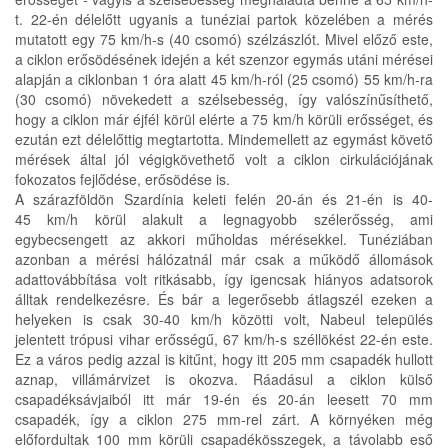
t. 22-én délelőtt ugyanis a tunéziai partok közelében a mérés
mutatott egy 75 km/h-s (40 csomó) szélzászlót. Mivel előző este,
a ciklon erősödésének idején a két szenzor egymás utáni mérései
alapján a ciklonban 1 óra alatt 45 km/h-ról (25 csomó) 55 km/h-ra
(30 csomó) növekedett a szélsebesség, így valószínűsíthető,
hogy a ciklon már éjfél körül elérte a 75 km/h körüli erősséget, és
ezután ezt délelőttig megtartotta. Mindemellett az egymást követő
mérések által jól végigkövethető volt a ciklon cirkulációjának
fokozatos fejlődése, erősödése is.
A szárazföldön Szardínia keleti felén 20-án és 21-én is 40-
45 km/h körül alakult a legnagyobb szélerősség, ami
egybecsengett az akkori műholdas mérésekkel. Tunéziában
azonban a mérési hálózatnál már csak a működő állomások
adattovábbítása volt ritkásabb, így igencsak hiányos adatsorok
álltak rendelkezésre. És bár a legerősebb átlagszél ezeken a
helyeken is csak 30-40 km/h közötti volt, Nabeul település
jelentett trópusi vihar erősségű, 67 km/h-s széllökést 22-én este.
Ez a város pedig azzal is kitűnt, hogy itt 205 mm csapadék hullott
aznap, villámárvizet is okozva. Ráadásul a ciklon külső
csapadéksávjaiból itt már 19-én és 20-án leesett 70 mm
csapadék, így a ciklon 275 mm-rel zárt. A környéken még
előfordultak 100 mm körüli csapadékösszegek, a távolabb eső