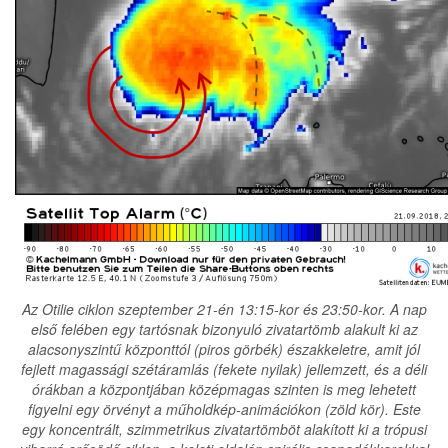
Az Otilie ciklon szeptember 21-én 13:15-kor és 23:50-kor. A nap
első felében egy tartósnak bizonyuló zivatartömb alakult ki az
alacsonyszintű központtól (piros görbék) északkeletre, amit jól
fejlett magassági szétáramlás (fekete nyilak) jellemzett, és a déli
órákban a központjában középmagas szinten is meg lehetett
figyelni egy örvényt a műholdkép-animációkon (zöld kör). Este
egy koncentrált, szimmetrikus zivatartömböt alakított ki a trópusi