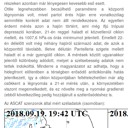
részeken azonban már lényegesen kevesebb eső esett.
Otilie legnehezebben becsülhető paramétere a központi
légnyomás volt, mivel partot érés híján erre vonatkozólag
semmiféle konkrét adat nem állt rendelkezésre. Az egyetlen
érdemi mérés azon a hajón történt, ami még ifjú trópusi
depresszió korában, 21-én reggel haladt el közvetlenül ciklon
mellett, és 1007,6 hPa-os órás minimumot jelentett. Emellett 22-
én délelőtt volt még néhány hajóról származó adat, de azok a
központtól távolabb, illetve délután Pantelleria szigete mellett
haladt el a már gyengülő ciklon. A mérések között ugyanakkor
jelentől különbség adódott, melyet a szélsebesség adatok nem
tettek indokolttá. Minderre a magyarázatot az adhatja, hogy a
hidegfront előterében a térségben erősödő anticiklonális hatás
jelentkezett, így a ciklon központjában feltételezhetően már alig
csökkent a légnyomás a 21-ei mérés után, a környezetében
viszont megemelkedett, és ez növelte meg a nyomási gradienst
(ebből következőleg pedig hozzájárult a szélerősödéshez is.
Az ASCAT szenzorok által mért széladatok (csomóban):