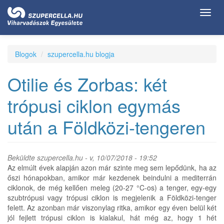
Ugrás
Toggl
a
navig
tartalomra
Blogok
szupercella.hu blogja
Otilie és Zorbas: két
trópusi ciklon egymás
után a Földközi-tengeren
Beküldte
szupercella.hu
- v, 10/07/2018 - 19:52
Az elmúlt évek alapján azon már szinte meg sem lepődünk, ha az
őszi hónapokban, amikor már kezdenek beindulni a mediterrán
ciklonok, de még kellően meleg (20-27 °C-os) a tenger, egy-egy
szubtrópusi vagy trópusi ciklon is megjelenik a Földközi-tenger
felett. Az azonban már viszonylag ritka, amikor egy éven belül két
jól fejlett trópusi ciklon is kialakul, hát még az, hogy 1 hét