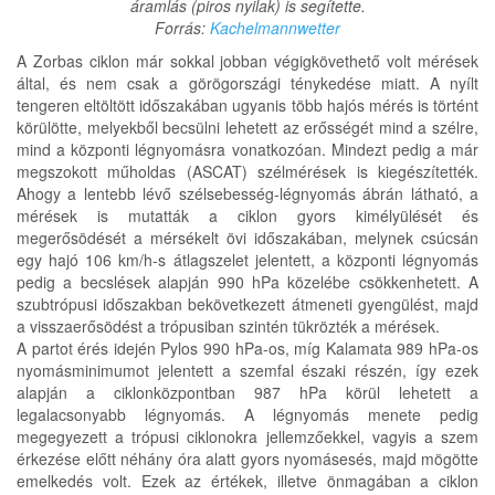
áramlás (piros nyilak) is segítette.
Forrás:
Kachelmannwetter
A Zorbas ciklon már sokkal jobban végigkövethető volt mérések
által, és nem csak a görögországi ténykedése miatt. A nyílt
tengeren eltöltött időszakában ugyanis több hajós mérés is történt
körülötte, melyekből becsülni lehetett az erősségét mind a szélre,
mind a központi légnyomásra vonatkozóan. Mindezt pedig a már
megszokott műholdas (ASCAT) szélmérések is kiegészítették.
Ahogy a lentebb lévő szélsebesség-légnyomás ábrán látható, a
mérések is mutatták a ciklon gyors kimélyülését és
megerősödését a mérsékelt övi időszakában, melynek csúcsán
egy hajó 106 km/h-s átlagszelet jelentett, a központi légnyomás
pedig a becslések alapján 990 hPa közelébe csökkenhetett. A
szubtrópusi időszakban bekövetkezett átmeneti gyengülést, majd
a visszaerősödést a trópusiban szintén tükrözték a mérések.
A partot érés idején Pylos 990 hPa-os, míg Kalamata 989 hPa-os
nyomásminimumot jelentett a szemfal északi részén, így ezek
alapján a ciklonközpontban 987 hPa körül lehetett a
legalacsonyabb légnyomás. A légnyomás menete pedig
megegyezett a trópusi ciklonokra jellemzőekkel, vagyis a szem
érkezése előtt néhány óra alatt gyors nyomásesés, majd mögötte
emelkedés volt. Ezek az értékek, illetve önmagában a ciklon