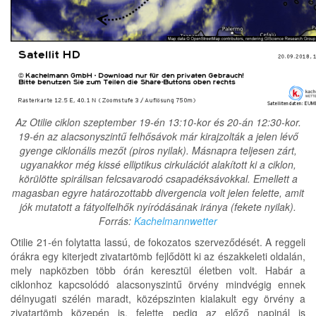
Az Otilie ciklon szeptember 19-én 13:10-kor és 20-án 12:30-kor.
19-én az alacsonyszintű felhősávok már kirajzolták a jelen lévő
gyenge ciklonális mezőt (piros nyilak). Másnapra teljesen zárt,
ugyanakkor még kissé elliptikus cirkulációt alakított ki a ciklon,
körülötte spirálisan felcsavarodó csapadéksávokkal. Emellett a
magasban egyre határozottabb divergencia volt jelen felette, amit
jók mutatott a fátyolfelhők nyíródásának iránya (fekete nyilak).
Forrás:
Kachelmannwetter
Otilie 21-én folytatta lassú, de fokozatos szerveződését. A reggeli
órákra egy kiterjedt zivatartömb fejlődött ki az északkeleti oldalán,
mely napközben több órán keresztül életben volt. Habár a
ciklonhoz kapcsolódó alacsonyszintű örvény mindvégig ennek
délnyugati szélén maradt, középszinten kialakult egy örvény a
zivatartömb közepén is, felette pedig az előző napinál is