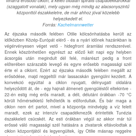
viharrá erősödő ciklon, a keleti oldalán spirális csapadékkarokkal
(szaggatott vonalak), mely ugyan még mindig az alacsonyszintű
központtól északkeletre, de már ahhoz jóval közelebb
helyezkedett el.
Forrás:
Kachelmannwetter
Az éjszaka második felében Otilie kölcsönhatásba került az
időközben Közép-Európát elérő - és a nyári időnek hazánkban is
végérvényesen véget vető - hidegfront áramlási rendszerével.
Ennek köszönhetően egyrészt az előző két napi egy helyben
ácsorgás után megindult dél felé, másrészt pedig a front
előterében szárazabb levegő és egyre erősebb magassági szél
érte el a ciklont. Ezért az éjszaka második felében megállt az
erősödése, majd reggeltől már lassacskán gyengülni kezdett. A
konvekció egyúttal a ciklon nyugati, délnyugati oldalára
helyeződött át, de - egy hajnali átmeneti gyengüléstől eltekintve -
22-én estig még erős maradt, a déli, délutáni órákban -70 °C
körüli hőmérsékletű felhőtetők is előfordultak. És bár maga a
ciklon nem ért partot, mivel a központja mindvégig a víz felett
maradt, ezek az intenzív csapadékmezők érintették Tunézia
északkeleti csücskét. Az esti órákban végül az akkor már túl
erőssé váló magassági szél hatására a zivatarok eltávolodtak a
ciklon központjától és legyengültek, így Otilie másnap reggelre