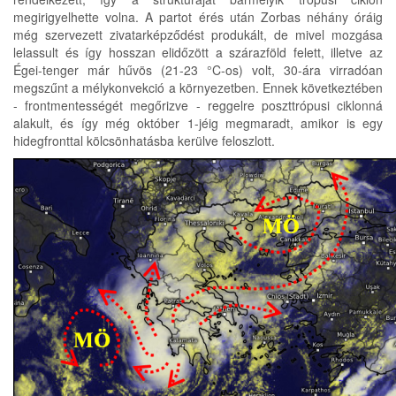
megirigyelhette volna. A partot érés után Zorbas néhány óráig
még szervezett zivatarképződést produkált, de mivel mozgása
lelassult és így hosszan elidőzött a szárazföld felett, illetve az
Égei-tenger már hűvös (21-23 °C-os) volt, 30-ára virradóan
megszűnt a mélykonvekció a környezetben. Ennek következtében
- frontmentességét megőrizve - reggelre poszttrópusi ciklonná
alakult, és így még október 1-jéig megmaradt, amikor is egy
hidegfronttal kölcsönhatásba kerülve feloszlott.