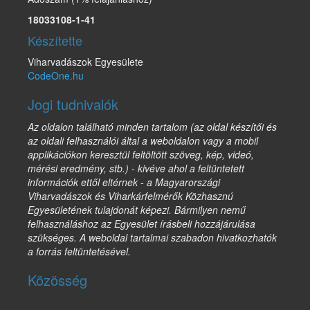
18033108-1-41
Készítette
Viharvadászok Egyesülete
CodeOne.hu
Jogi tudnivalók
Az oldalon található minden tartalom (az oldal készítői és
az oldali felhasználói által a weboldalon vagy a mobil
applikációkon keresztül feltöltött szöveg, kép, videó,
mérési eredmény, stb.) - kivéve ahol a feltüntetett
információk ettől eltérnek - a Magyarországi
Viharvadászok és Viharkárfelmérők Közhasznú
Egyesületének tulajdonát képezi. Bármilyen nemű
felhasználáshoz az Egyesület írásbeli hozzájárulása
szükséges. A weboldal tartalmai szabadon hivatkozhatók
a forrás feltüntetésével.
Közösség