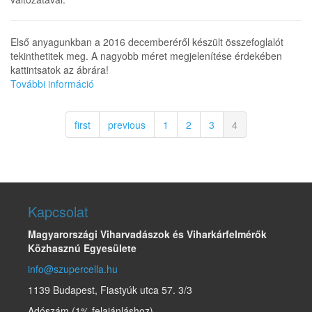
Első anyagunkban a 2016 decemberéről készült összefoglalót
tekinthetitek meg. A nagyobb méret megjelenítése érdekében
kattintsatok az ábrára!
További információ
Jelentősebb
éghajlati
anomáliák
first
previous
1
2
3
4
és
események
(2016
december)
tartalommal
kapcsolatosan
Kapcsolat
Magyarországi Viharvadászok és Viharkárfelmérők
Közhasznú Egyesülete
info@szupercella.hu
1139 Budapest, Fiastyúk utca 57. 3/3
Adószám (1% felajánláshoz)