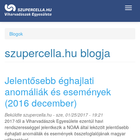
Ugrás
Toggl
a
navig
tartalomra
Blogok
szupercella.hu blogja
Jelentősebb éghajlati
anomáliák és események
(2016 december)
Beküldte
szupercella.hu
- sze, 01/25/2017 - 19:21
2017-től a Viharvadászok Egyesülete ezentúl havi
rendszerességgel jelentkezik a NOAA által leközölt jelentősebb
éghajlati anomáliák és események összefoglalójának magyar
változatával.