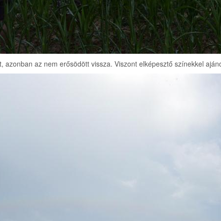
lőtt, azonban az nem erősödött vissza. Viszont elképesztő színekkel aj