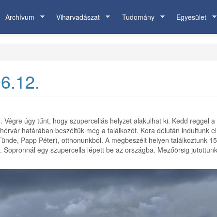
Archívum
Viharvadászat
Tudomány
Egyesület
6.12.
égre úgy tűnt, hogy szupercellás helyzet alakulhat ki. Kedd reggel a 
ehérvár határában beszéltük meg a találkozót. Kora délután indultunk e
i Tünde, Papp Péter), otthonunkból. A megbeszélt helyen találkoztunk 
 Sopronnál egy szupercella lépett be az országba. Mezőörsig jutottunk,