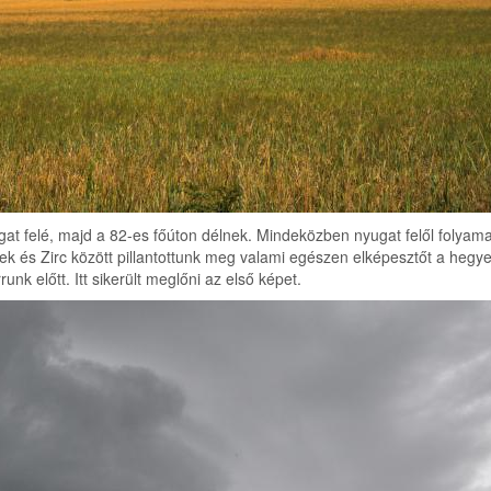
at felé, majd a 82-es főúton délnek. Mindeközben nyugat felől folyama
k és Zirc között pillantottunk meg valami egészen elképesztőt a hegyek
k előtt. Itt sikerült meglőni az első képet.