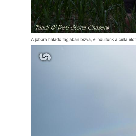
A jobbra haladó tagjában bízva, elindultunk a cella e