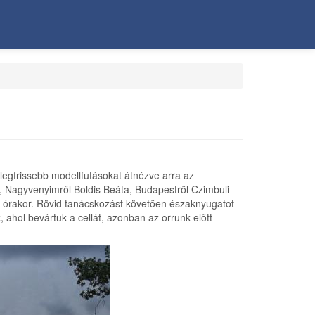
legfrissebb modellfutásokat átnézve arra az
l, Nagyvenyimről Boldis Beáta, Budapestről Czimbuli
15 órakor. Rövid tanácskozást követően északnyugatot
 ahol bevártuk a cellát, azonban az orrunk előtt