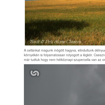
A cellánkat magunk mögött hagyva, elindultunk délnyug
környékén is folyamatossan rotyogott a légkör. Cseszne
már tudtuk hogy nem hétköznapi szupercella van az orrun