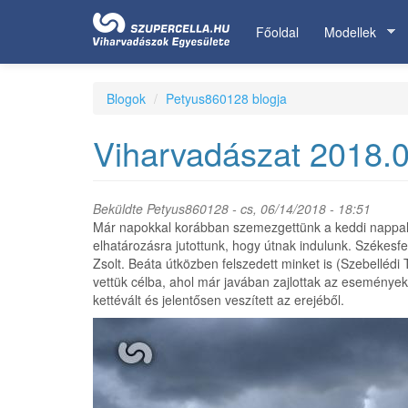
Ugrás
a
Főoldal
Modellek
tartalomra
Blogok
Petyus860128 blogja
Viharvadászat 2018.0
Beküldte
Petyus860128
- cs, 06/14/2018 - 18:51
Már napokkal korábban szemezgettünk a keddi nappal. V
elhatározásra jutottunk, hogy útnak indulunk. Székesf
Zsolt. Beáta útközben felszedett minket is (Szebelléd
vettük célba, ahol már javában zajlottak az események.
kettévált és jelentősen veszített az erejéből.