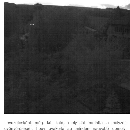
Levezetésként még két fotó, mely jól mutatta a helyzet
gyönyörűségét, hogy gyakorlatilag minden nagyobb gomoly