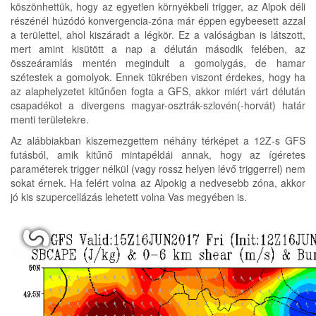
köszönhettük, hogy az egyetlen környékbeli trigger, az Alpok déli
részénél húzódó konvergencia-zóna már éppen egybeesett azzal
a területtel, ahol kiszáradt a légkör. Ez a valóságban is látszott,
mert amint kisütött a nap a délután második felében, az
összeáramlás mentén megindult a gomolygás, de hamar
szétestek a gomolyok. Ennek tükrében viszont érdekes, hogy ha
az alaphelyzetet kitűnően fogta a GFS, akkor miért várt délután
csapadékot a divergens magyar-osztrák-szlovén(-horvát) határ
menti területekre.
Az alábbiakban kiszemezgettem néhány térképet a 12Z-s GFS
futásból, amik kitűnő mintapéldái annak, hogy az ígéretes
paraméterek trigger nélkül (vagy rossz helyen lévő triggerrel) nem
sokat érnek. Ha felért volna az Alpokig a nedvesebb zóna, akkor
jó kis szupercellázás lehetett volna Vas megyében is.