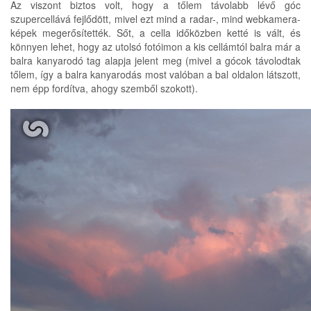
Az viszont biztos volt, hogy a tőlem távolabb lévő góc
szupercellává fejlődött, mivel ezt mind a radar-, mind webkamera-
képek megerősítették. Sőt, a cella időközben ketté is vált, és
könnyen lehet, hogy az utolsó fotóimon a kis cellámtól balra már a
balra kanyarodó tag alapja jelent meg (mivel a gócok távolodtak
tőlem, így a balra kanyarodás most valóban a bal oldalon látszott,
nem épp fordítva, ahogy szemből szokott).