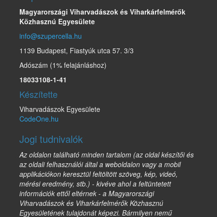
Magyarországi Viharvadászok és Viharkárfelmérők
Közhasznú Egyesülete
info@szupercella.hu
1139 Budapest, Fiastyúk utca 57. 3/3
Adószám (1% felajánláshoz)
18033108-1-41
Készítette
Viharvadászok Egyesülete
CodeOne.hu
Jogi tudnivalók
Az oldalon található minden tartalom (az oldal készítői és
az oldali felhasználói által a weboldalon vagy a mobil
applikációkon keresztül feltöltött szöveg, kép, videó,
mérési eredmény, stb.) - kivéve ahol a feltüntetett
információk ettől eltérnek - a Magyarországi
Viharvadászok és Viharkárfelmérők Közhasznú
Egyesületének tulajdonát képezi. Bármilyen nemű