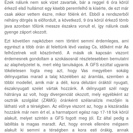
Ezek nálunk nem sok vizet zavartak, bár a reggel 6 óra körül
érkező első hullámot egy kisebb peremfelhő is kísérte, de ezt már
csak akkor vettem észre, mikor fölénk ért. Ebből a rendszerből
néhány dörgés is előfordult, a következő, 9 óra körül érkező tömb
java azonban tőlünk messze északra vonult el, így nálunk csak
gyenge záport okozott.
Ezt követően napközben nem történt semmi érdemleges, ami
egyrészt a több órán át felettünk lévő vastag Cs, időként már As
felhőzetnek volt köszönhető. A másik ok kapcsán viszont
érdemesnek gondoltam a szokásosnál részletesebben bemutatni
az alaphelyzetet is, mert elég tanulságos. A GFS ezúttal ugyanis
tökéletesen fogta meg azt, hogy Vas megyében sokáig
délnyugatias marad a talaj közelében az áramlás, szemben a
többi modellel, amik már a déli, kora délutáni óráktól nyugati,
északnyugati szelet vártak hozzánk. A délnyugati szél nagy
hátránya az volt, hogy divergenciát okozott, mely egyébként az
osztrák szolgálat (ZAMG) óránkénti szélanalízis mezőjén is
látható volt a térségben. Az előnye viszont az, hogy a kiszáradás
hozzánk már nem ért el, a harmatpont egész nap 17-18 fok körül
alakult, melyet szintén a GFS fogott meg jól. Ez által pedig a
labilitás is magas maradt. Azt, hogy ennek ellenére mégsem
alakult ki semmi a térségben a kora esti órákig, annak