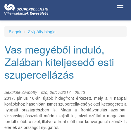
Ugrás
Toggl
a
navig
tartalomra
Blogok
Zivipötty blogja
Vas megyéből induló,
Zalában kiteljesedő esti
szupercellázás
Beküldte
Zivipötty
- szo, 06/17/2017 - 09:43
2017. június 16-án újabb hidegfront érkezett, mely a 4 nappal
korábbihoz hasonlóan ismét szupercella-esélyekkel kecsegetett a
nyugati országrészben is. Maga a frontátvonulás azonban
viszonylag összetett módon zajlott le, mivel ezúttal a magasban
fordult előbb a szél, illetve a front előtt már konvergencia-zónák is
elérték az országot nyugatról.