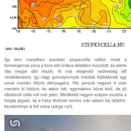
Így sem maradtam azonban szupercella nélkül, mivel a
konvergencia-zóna a kora esti órákra délebbre húzódott, és elérte
Vas megye déli részét. Itt már elegendő nedvesség állt
rendelkezésre, így nagy gomolytornyok indultak fejlődésnek egy
vonal mentén tőlünk délnyugatra. Pár perccel negyed 9 után
mentem ki fotózni, és akkor két, egymáshoz közel lévő, de jól
elkülönült cella volt már jelen. Mindkettő nagyon szépen mutatta a
forgás jegyeit, és a hátul lévőnek mintha már valami kis falfelhő-
kezdeménye is lett volna (sárga nyíl).