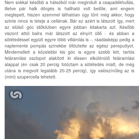
Nem sokkal később a hátsóból már megindult a csapadékhullás,
illetve pár halk dörgés is hallható volt belőle, ami engem
meglepett, hiszen szemmel láthatóan úgy tűnt még akkor, hogy
szinte nincs is teteje a cellának. Bár ez azért is látszott így, mert
az elülső góc időközben egyre jobban kitakarta azt. Később
viszont attól balra már látszott az elnyírt üllő - és abban a
sötétedéssel együtt egyre több villámlás is -, ráadásképp pedig a
naplemente pompás színekbe öltöztette az egész pereputtyot.
Mindemellett a közelebbi kis góc is egyre szebb lett, tartós
feláramlási oszlopot alakított ki élesen elkülönülő feláramlási
alappal (én csak 20 percig fotóztam a sötétedés miatt, de még
utána is megvolt legalább 20-25 percig), így valószínűleg az is
(mini) szupercella lehetett.