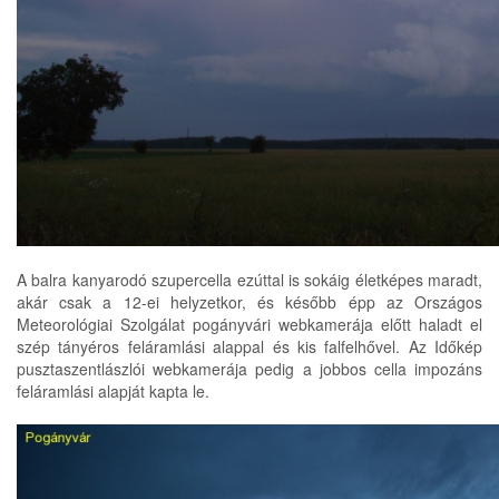
A balra kanyarodó szupercella ezúttal is sokáig életképes maradt,
akár csak a 12-ei helyzetkor, és később épp az Országos
Meteorológiai Szolgálat pogányvári webkamerája előtt haladt el
szép tányéros feláramlási alappal és kis falfelhővel. Az Időkép
pusztaszentlászlói webkamerája pedig a jobbos cella impozáns
feláramlási alapját kapta le.