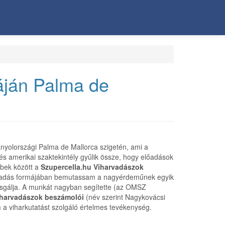
áján Palma de
nyolországi Palma de Mallorca szigetén, ami a
és amerikai szaktekintély gyűlik össze, hogy előadások
bbek között a
Szupercella.hu Viharvadászok
lőadás formájában bemutassam a nagyérdeműnek egyik
zsgálja. A munkát nagyban segítette (az OMSZ
iharvadászok beszámolói
(név szerint Nagykovácsi
 a viharkutatást szolgáló értelmes tevékenység.