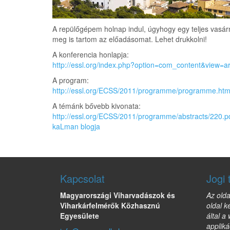
A repülőgépem holnap indul, úgyhogy egy teljes vasár
meg is tartom az előadásomat. Lehet drukkolni!
A konferencia honlapja:
http://essl.org/index.php?option=com_content&view=a
A program:
http://essl.org/ECSS/2011/programme/programme.htm
A témánk bővebb kivonata:
http://essl.org/ECSS/2011/programme/abstracts/220.p
kaLman blogja
Kapcsolat
Jogi 
Magyarországi Viharvadászok és
Az olda
Viharkárfelmérők Közhasznú
oldal k
Egyesülete
által a
appliká