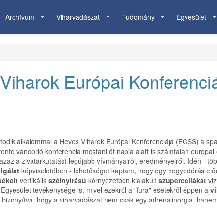
Archívum
Viharvadászat
Tudomány
Egyesület
 Viharok Európai Konferenci
todik alkalommal a Heves Viharok Európai Konferenciája (ECSS) a spa
nte vándorló konferencia mostani öt napja alatt is számtalan európai 
zaz a zivatarkutatás) legújabb vívmányairól, eredményeiről. Idén - tö
lgálat
képviseletében - lehetőséget kaptam, hogy egy negyedórás e
sékelt
vertikális
szélnyírású
környezetben kialakult
szupercellákat
vi
 Egyesület tevékenysége is, mivel ezekről a "fura" esetekről éppen a
v
is bizonyítva, hogy a viharvadászat nem csak egy adrenalinorgia, hanem