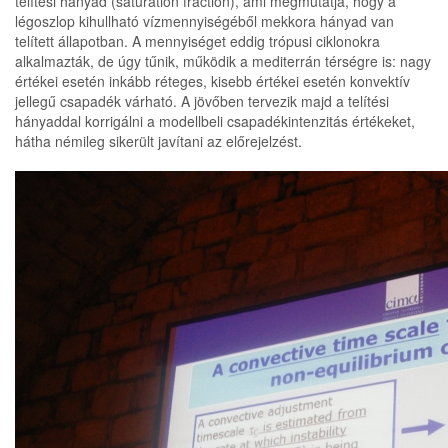
telítési hányad (saturation fraction), ami megmutatja, hogy a
légoszlop kihullható vízmennyiségéből mekkora hányad van
telített állapotban. A mennyiséget eddig trópusi ciklonokra
alkalmazták, de úgy tűnik, működik a mediterrán térségre is: nagy
értékei esetén inkább réteges, kisebb értékei esetén konvektív
jellegű csapadék várható. A jövőben tervezik majd a telítési
hányaddal korrigálni a modellbeli csapadékintenzitás értékeket,
hátha némileg sikerült javítani az előrejelzést.