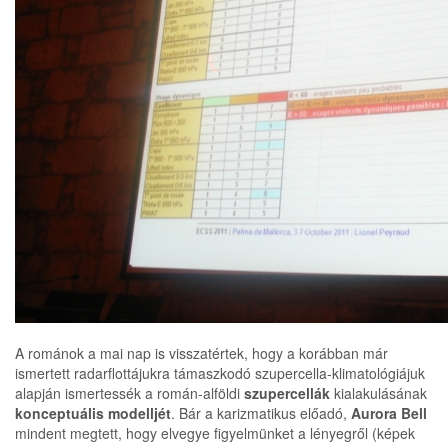
A románok a mai nap is visszatértek, hogy a korábban már
ismertett radarflottájukra támaszkodó szupercella-klimatológiájuk
alapján ismertessék a román-alföldi
szupercellák
kialakulásának
konceptuális modelljét
. Bár a karizmatikus előadó,
Aurora Bell
mindent megtett, hogy elvegye figyelmünket a lényegről (képek