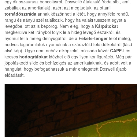
egy dinoszaurusz boncolásról, Doswellé átalakuló Yoda stb., amit
zabáltak az amerikaiak), azért azt megtudtuk: az ottani
tornádósztráda
annak köszönheti a létét, hogy annyiféle rendű,
rangú és irányú szél találkozik, hogy ha valaki tüsszent egyet a
levegőbe, ott az is bepörög. Nem elég, hogy a
Kárpátokat
megkerülve két irányból folyik le a hideg levegő északról, és
nyomul fel a meleg délnyugatról, de a
Fekete-tenger
felől meleg,
nedves légáramlatok nyomulnak a szárazföld felé délkeletről (lásd
alsó kép). Ugye nem nehéz elképzelni, micsoda kövér
CAPE
-t és
kecses
hodográfokat
idézhet elő egy ilyen konfiguráció. Még pár
jópofáskodó slide és behízelgés az amerikaiaknak, és adott volt a
hangulat, hogy befogadhassuk a már emlegetett Doswell újabb
előadását.