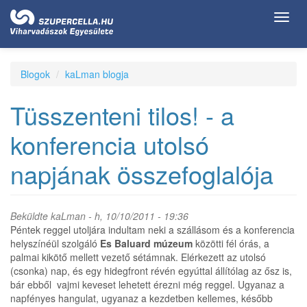
Ugrás
Toggl
a
navig
tartalomra
Blogok
kaLman blogja
Tüsszenteni tilos! - a
konferencia utolsó
napjának összefoglalója
Beküldte
kaLman
- h, 10/10/2011 - 19:36
Péntek reggel utoljára indultam neki a szállásom és a konferencia
helyszínéül szolgáló
Es Baluard múzeum
közötti fél órás, a
palmai kikötő mellett vezető sétámnak. Elérkezett az utolsó
(csonka) nap, és egy hidegfront révén egyúttal állítólag az ősz is,
bár ebből vajmi keveset lehetett érezni még reggel. Ugyanaz a
napfényes hangulat, ugyanaz a kezdetben kellemes, később