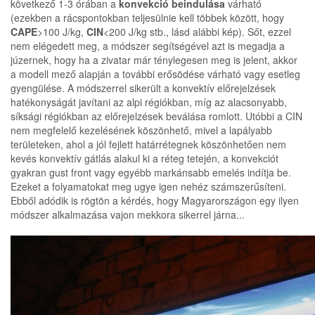
következő 1-3 órában a
konvekció beindulása
várható
(ezekben a rácspontokban teljesülnie kell többek között, hogy
CAPE
>100 J/kg,
CIN
<200 J/kg stb., lásd alábbi kép). Sőt, ezzel
nem elégedett meg, a módszer segítségével azt is megadja a
júzernek, hogy ha a zivatar már ténylegesen meg is jelent, akkor
a modell mező alapján a további erősödése várható vagy esetleg
gyengülése. A módszerrel sikerült a konvektív előrejelzések
hatékonyságát javítani az alpi régiókban, míg az alacsonyabb,
síksági régiókban az előrejelzések beválása romlott. Utóbbi a CIN
nem megfelelő kezelésének köszönhető, mivel a lapályabb
területeken, ahol a jól fejlett határrétegnek köszönhetően nem
kevés konvektív gátlás alakul ki a réteg tetején, a konvekciót
gyakran gust front vagy egyébb markánsabb emelés indítja be.
Ezeket a folyamatokat meg ugye igen nehéz számszerűsíteni.
Ebből adódik is rögtön a kérdés, hogy Magyarországon egy ilyen
módszer alkalmazása vajon mekkora sikerrel járna...