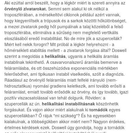
Aki ezúttal arról beszélt, hogy a légkör miért is szereti annyira az
örvénylő zivatarokat.
Semmi sem alakul ki ok nélkül a
troposzférában, a mérsékeltövi ciklonok például azért vannak,
hogy kiegyenlítsék a trópusok és a sarkok közötti hőkülönbséget,
a mezei zivatarok pedig hőt pumpálnak a talaj közeléből a felső
troposzférába, eliminálva a sűrűség nem megfelelő vertikális
eloszlásából eredő instabilitást. No de mire jók a szupercellák?
Miért kell nekik forogni? Mit próbál a légkör helyrehozni - a
hőmérsékleti stabilitás mellett - a zivatarok forgása által? Doswell
szerint a megoldás a
helikalitás
, ugyanis a helikális áramlás
instabilnak tekinthető. A csavarvonalszerű áramlás bemenve a
feláramlásba, és ott összehúzódva exponenciális mértékben
felerősödhet, ami tipikusan instabil viselkedés, szólt a diagnózis.
Ráadásul az örvénylő feláramlás miatt felfelé irányuló (nem-
hidrosztatikus) nyomási gradiens keletkezik, ami tovább erősíti a
feláramlást, emiatt tovább erősödik az örvény, és így tovább, igazi
pozitív viszacsatolással van tehát dolgunk. Röviden: a
szupercellák az ún.
helikalitási instabilitásnak
köszönhetik
forgásukat. És vajon akkor miért alakulnak ki
tornádók
egyes
szupercellákban? Ő rájuk "mi szükség"? És ha egyesekben
kialakulnak, a többségükben akkor miért nem? Nagyon érdekes,
értelmes kérdések ezek. Doswell úgy gondolja, hogy a tornádók