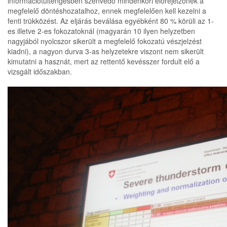
információtúltengésben szenvedő mindenkori előrejelzőnek a
megfelelő döntéshozatalhoz, ennek megfelelően kell kezelni a
fenti trükközést. Az eljárás beválása egyébként 80 % körüli az 1-
es illetve 2-es fokozatoknál (magyarán 10 ilyen helyzetben
nagyjából nyolcszor sikerült a megfelelő fokozatú vészjelzést
kiadni), a nagyon durva 3-as helyzetekre viszont nem sikerült
kimutatni a hasznát, mert az rettentő kevésszer fordult elő a
vizsgált időszakban.