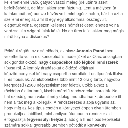
kellemetlenné váló, gatyaolvasztó meleg (délutánra azért
befelhősödött, de fázni akkor sem fáztunk). Lent a mélyben (a
katakombában) persze hűvös volt, mint egész héten, bár ha azt a
szellemi energiát, ami itt egy-egy alkalommal összegyűlt,
elégettük volna, egészen kellemes hőmérsékletet lehetett volna
varázsolni a szigorú falak közé. No de üres fejjel akkor meg mégis
miről folyna a diskurzus?
Például rögtön az első előadó, az olasz
Antonio Parodi
sem
vezethette volna elő konceptuális modelljüket az Olaszországban
sok gondot okozó,
nagy csapadékot adó légköri rendszerek
típusairól. A komoly áradásokat előidéző időjárási
képződményeket két nagy csoportba sorolták: I-es típusúak illetve
II-es típusúak. Az előbbiekhez több mint 12 óráig tartó, nagyobb
kiterjedésű (2500 négyzetkilométer feletti), utóbbiakhoz a
rövidebb élettartamú, kisebb méretű rendszereket sorolták. No,
hát ez eddig nem valami mély dolog, mondhatnánk, de persze itt
nem álltak meg a kollégák. A rendszerezés alapja ugyanis az,
hogy míg az I-es típus esetén a környezet éppen olyan ütemben
produkálja a labilitást, mint amilyen ütemben a rendszer azt
elfogyasztja (
egyensúlyi helyzet
), addig a II-es típus képviselői
számára sokkal gyorsabb ütemben pótlódik a
konvektív