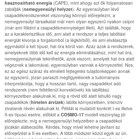
hasznosítható energia
(CAPE), mint ahogy azt ők folyamatosan
zabálják (
nemegyensúlyi helyzet
). Az egyensúlyban lévő
csapadékrendszereket viszonylag könnyű előrejelezni, a
nemegyensúlyi társaikatat már nem olyan egyszerű nyakon csípni
(már ami főként a csapadékmennyiséget illeti). Azt találták, hogy
az a karakterisztikus idő, ami alatt a rendszer a teljes labilitási
energiát kivonja a forgalomból (a légkörből), és ami elválasztja
egymástól a két típust, hat óra körül van. Azaz azok a rendszerek,
amelyeknek több idő kell az energia eliminálásához, mint hat óra,
nemegyensúlyinak tekinthetők, azok viszont, amelyek hat óra alatt
végeznek a lakomával, egyensúlyban vannak a környezettel. Nos,
ez az egész száraz és elméleti fejtegetés tulajdonképpen annak
az egyszerű, józan paraszti megfigyelésnek a tudományos
interpretációja, hogy a hosszan tartó, nagy csapadékot adó
rendszerek (nem feltétlenül konvektívek) kis labilitású
környezetben alakulnak ki, míg a rövid idő alatt lehulló nagy
csapadékok (
hirtelen árvizek
) labilis környezetben, intenzív
zivatarok révén alakulnak ki. Példát is mutatott konkrét I-es illetve
II-es típusú esetre, előbbit a
COSMO-17
modell viszonylag jól
előrejelezte, míg a nemegyensúlyi helyzetben a csapadékot
jócskán alábecsülte. Kérdés, hogy mivel lehetne javítani az
előrejelzést a II-es esetben. A több módszer közül egyik az ún.