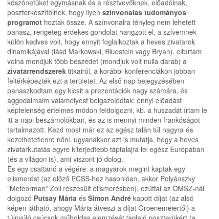
köszönetüket egymásnak és a résztvevőknek, előadóinak,
poszterkészítőinek, hogy ilyen
színvonalas tudományos
programot
hoztak össze. A színvonalra tényleg nem lehetett
panasz, rengeteg érdekes gondolat hangzott el, a szívemnek
külön kedves volt, hogy ennyit foglalkoztak a heves zivatarok
dinamikájával (lásd Markowski, Bluestein vagy Bryan), elbírtam
volna mondjuk több beszédet (mondjuk volt nulla darab) a
zivatarrendszerek
titkairól, a korábbi konferenciákon jobban
feltérképezték ezt a területet. Az első nap bejegyzésében
panaszkodtam egy kicsit a prezentációk nagy számára, és
aggodalmaim valamelyest beigazolódtak: ennyi előadást
képtelenség értelmes módon feldolgozni, kb. a huszadát írtam le
itt a napi beszámolókban, és az is mennyi minden frankóságot
tartalmazott. Kezd most már ez az egész talán túl nagyra és
kezelhetetlenre nőni, ugyanakkor azt is mutatja, hogy a heves
zivatarkutatás egyre kiterjedtebb táptalajra lel egész Európában
(és a világon is), ami viszont jó dolog.
És egy csattanó a végére: a magyarok megint kaptak egy
elismerést (az előző ECSS-hez hasonlóan, akkor Polyánszky
"Meteorman" Zoli részesült elismerésben), ezúttal az OMSZ-nál
dolgozó
Putsay Mária
és
Simon André
kapott díjat (az alsó
képen látható, ahogy Mária átveszi a díjat Groenemeiertől) a
túlnyúló csúcsok műholdas elemzését taglaló poszterükért (a