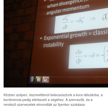
Közben szépen, észrevétlenül belecsúsztunk a kora délutánba, a
konferencia pedig elérkezett a végéhez. A szervezők, és a
rendező szervezetek elmondták az ilyenkor szokásos