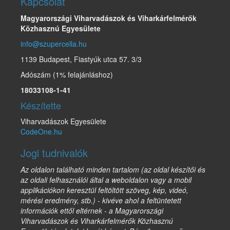
Kapcsolat
Magyarországi Viharvadászok és Viharkárfelmérők
Közhasznú Egyesülete
info@szupercella.hu
1139 Budapest, Fiastyúk utca 57. 3/3
Adószám (1% felajánláshoz)
18033108-1-41
Készítette
Viharvadászok Egyesülete
CodeOne.hu
Jogi tudnivalók
Az oldalon található minden tartalom (az oldal készítői és
az oldali felhasználói által a weboldalon vagy a mobil
applikációkon keresztül feltöltött szöveg, kép, videó,
mérési eredmény, stb.) - kivéve ahol a feltüntetett
információk ettől eltérnek - a Magyarországi
Viharvadászok és Viharkárfelmérők Közhasznú