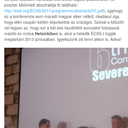
poszter kibővített absztraktja itt található:
http://essl.org/ECSS/2011/programme/abstracts/57.pdf
), úgyhogy
ez a konferencia sem maradt magyar siker nélkül, ráadásul úgy,
hogy idén csupán ketten képviseltük az országot. Szóval a kitűzött
cél legyen az, hogy ezt a két éve kezdődött sorozatot folytassuk
másfél év múlva
Helsinkiben
is, ahol a hetedik ECSS-t fogják
megtartani 2013 júniusában. Igyekszünk ott lenni akkor is. Adios!