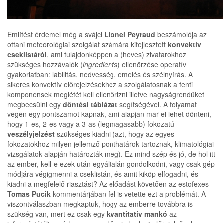
Említést érdemel még a svájci
Lionel Peyraud
beszámolója az
ottani meteorológiai szolgálat számára kifejlesztett
konvektív
cseklistáról
, ami tulajdonképpen a (heves) zivatarokhoz
szükséges hozzávalók (
ingredients
) ellenőrzése operatív
gyakorlatban: labilitás, nedvesség, emelés és szélnyírás. A
sikeres konvektív előrejelzésekhez a szolgálatosnak a fenti
komponensek meglétét kell ellenőrizni illetve nagyságrendüket
megbecsülni egy
döntési táblázat
segítségével. A folyamat
végén egy pontszámot kapnak, ami alapján már el lehet dönteni,
hogy 1-es, 2-es vagy a 3-as (legmagasabb) fokozatú
veszélyjelzést
szükséges kiadni (azt, hogy az egyes
fokozatokhoz milyen jellemző ponthatárok tartoznak, klimatológiai
vizsgálatok alapján határozták meg). Ez mind szép és jó, de hol itt
az ember, kell-e ezek után egyáltalán gondolkodni, vagy csak gép
módjára végigmenni a cseklistán, és amit kiköp elfogadni, és
kiadni a megfelelő riasztást? Az előadást követően az estofexes
Tomas Pucik
kommentárjában fel is vetette ezt a problémát. A
viszontválaszban megkaptuk, hogy az emberre továbbra is
szükség van, mert ez csak egy
kvantitatív mankó
az