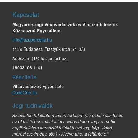
Kapcsolat
Magyarországi Viharvadászok és Viharkárfelmérők
Közhasznú Egyesülete
info@szupercella.hu
1139 Budapest, Fiastyúk utca 57. 3/3
Adószám (1% felajánláshoz)
18033108-1-41
Készítette
Viharvadászok Egyesülete
CodeOne.hu
Jogi tudnivalók
Az oldalon található minden tartalom (az oldal készítői és
az oldali felhasználói által a weboldalon vagy a mobil
applikációkon keresztül feltöltött szöveg, kép, videó,
mérési eredmény, stb.) - kivéve ahol a feltüntetett