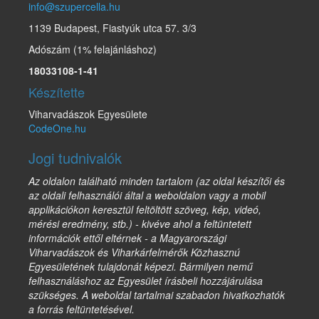
info@szupercella.hu
1139 Budapest, Fiastyúk utca 57. 3/3
Adószám (1% felajánláshoz)
18033108-1-41
Készítette
Viharvadászok Egyesülete
CodeOne.hu
Jogi tudnivalók
Az oldalon található minden tartalom (az oldal készítői és
az oldali felhasználói által a weboldalon vagy a mobil
applikációkon keresztül feltöltött szöveg, kép, videó,
mérési eredmény, stb.) - kivéve ahol a feltüntetett
információk ettől eltérnek - a Magyarországi
Viharvadászok és Viharkárfelmérők Közhasznú
Egyesületének tulajdonát képezi. Bármilyen nemű
felhasználáshoz az Egyesület írásbeli hozzájárulása
szükséges. A weboldal tartalmai szabadon hivatkozhatók
a forrás feltüntetésével.