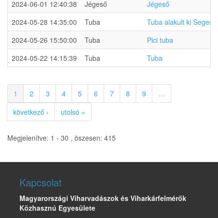
2024-06-01 12:40:38
Jégeső
Jégeső
2024-05-28 14:35:00
Tuba
Tuba alakult ki Segesd
2024-05-26 15:50:00
Tuba
Pici tuba
2024-05-22 14:15:39
Tuba
Tuba
1
2
3
4
5
6
7
8
9
…
következő ›
utolsó »
Megjelenítve: 1 - 30 , öszesen: 415
Kapcsolat
Magyarországi Viharvadászok és Viharkárfelmérők
Közhasznú Egyesülete