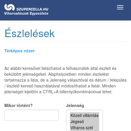
Ugrás
Toggl
a
navig
tartalomra
Észlelések
Térképes nézet
Az alábbi keresővel listázhatod a felhasználók által észlelt és
beküldött jelenségeket. Alaphelyzetben minden észlelést
tartalmazza a lista, de a Jelenség választóval és dátum / település
/ észlelő kereső használatával módosíthatod a listát. Minden
jelenséget kijelölni a CTRL+A billentyűkombinációval lehet.
Mikor történt?
Jelenség
Date