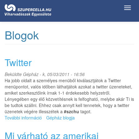
Ugrás
Toggl
a
navig
tartalomra
Blogok
Twitter
Beküldte
Gépház
- k, 05/03/2011 - 16:56
Ha jobb oldalt a személyes menüből kiválasztjátok a Twitter
menüpontot, valós időben láthatjátok azokat a twitter üzeneteket,
amiket szerkesztőink írnak 1-1 érdekesebb helyzetről.
Lényegében egy élő közvetítésnek is felfogható, melybe akár Ti is
be tudtok szállni. Ehhez csak annyit kell tennetek, hogy a twitter
üzenetek végére illesszétek a
#szchu
tagot.
További információ
Twitter
Gépház blogja
tartalommal
kapcsolatosan
Mi várható az amerikai