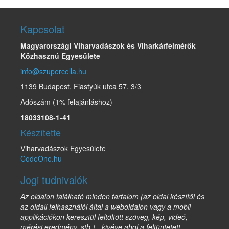
Kapcsolat
Magyarországi Viharvadászok és Viharkárfelmérők
Közhasznú Egyesülete
info@szupercella.hu
1139 Budapest, Fiastyúk utca 57. 3/3
Adószám (1% felajánláshoz)
18033108-1-41
Készítette
Viharvadászok Egyesülete
CodeOne.hu
Jogi tudnivalók
Az oldalon található minden tartalom (az oldal készítői és
az oldali felhasználói által a weboldalon vagy a mobil
applikációkon keresztül feltöltött szöveg, kép, videó,
mérési eredmény, stb.) - kivéve ahol a feltüntetett