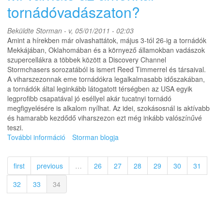
tornádóvadászaton?
Beküldte
Storman
- v, 05/01/2011 - 02:03
Amint a hírekben már olvashattátok, május 3-tól 26-ig a tornádók
Mekkájában, Oklahomában és a környező államokban vadászok
szupercellákra a többek között a Discovery Channel
Stormchasers sorozatából is ismert Reed Timmerrel és társaival.
A viharszezonnak eme tornádókra legalkalmasabb időszakában,
a tornádók által leginkább látogatott térségben az USA egyik
legprofibb csapatával jó eséllyel akár tucatnyi tornádó
megfigyelésére is alkalom nyílhat. Az idei, szokásosnál is aktívabb
és hamarabb kezdődő viharszezon ezt még inkább valószínűvé
teszi.
További információ
Mi
Storman blogja
várható
az
first
previous
…
26
27
28
29
30
31
amerikai
tornádóvadászaton?
32
33
34
tartalommal
kapcsolatosan