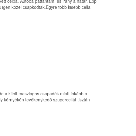
ett célba. Autóba pattantam, és irány a határ. Épp
s igen közel csapkodtak.Egyre több kisebb cella
 de a kitolt maszlagos csapadék miatt inkább a
ly környékén tevékenykedő szupercellát tisztán