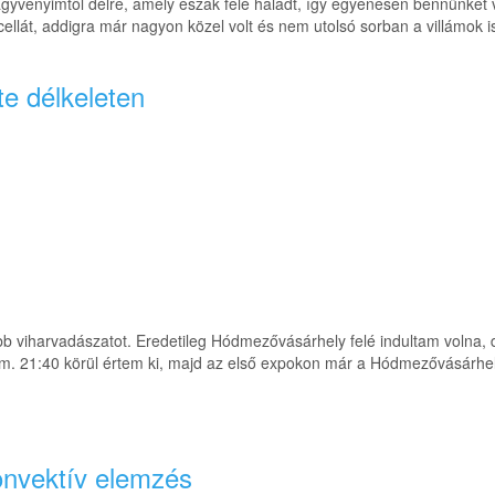
agyvenyimtől délre, amely észak felé haladt, így egyenesen bennünket v
cellát, addigra már nagyon közel volt és nem utolsó sorban a villámok i
te délkeleten
sebb viharvadászatot. Eredetileg Hódmezővásárhely felé indultam volna,
tem. 21:40 körül értem ki, majd az első expokon már a Hódmezővásárhe
onvektív elemzés