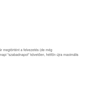
ár megtörtént a felvezetés (de még
pi "szabadnapot" követően, hétfőn újra maximális