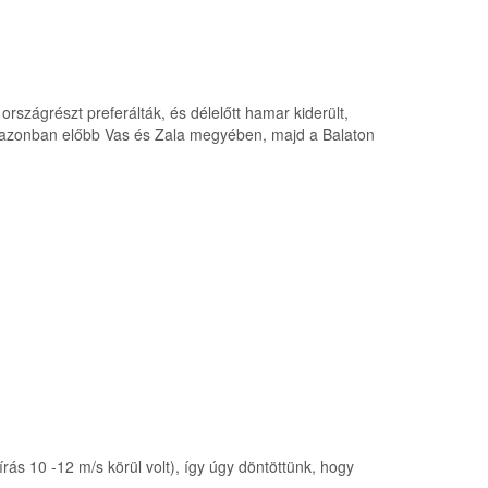
országrészt preferálták, és délelőtt hamar kiderült,
n azonban előbb Vas és Zala megyében, majd a Balaton
ás 10 -12 m/s körül volt), így úgy döntöttünk, hogy