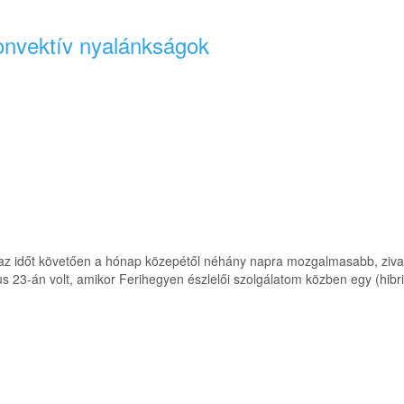
konvektív nyalánkságok
áraz időt követően a hónap közepétől néhány napra mozgalmasabb, ziva
3-án volt, amikor Ferihegyen észlelői szolgálatom közben egy (hibrid?