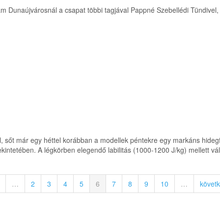
tam Dunaújvárosnál a csapat többi tagjával Pappné Szebellédi Tündivel, 
, sőt már egy héttel korábban a modellek péntekre egy markáns hidegf
ekintetében. A légkörben elegendő labilitás (1000-1200 J/kg) mellett v
…
2
3
4
5
6
7
8
9
10
…
követk