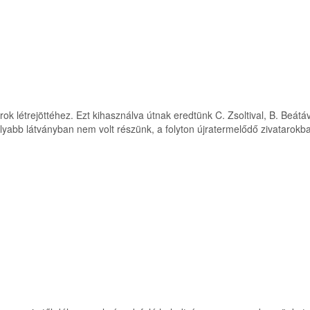
arok létrejöttéhez. Ezt kihasználva útnak eredtünk C. Zsoltival, B. Beát
omolyabb látványban nem volt részünk, a folyton újratermelődő zivatar