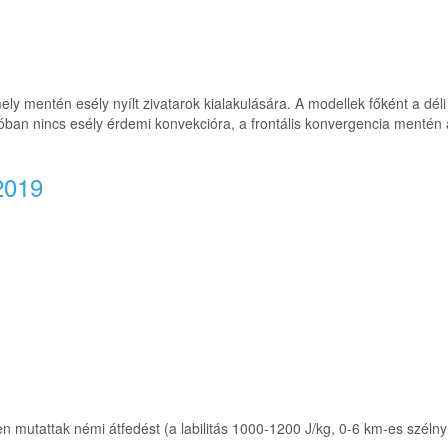
ly mentén esély nyílt zivatarok kialakulására. A modellek főként a déli 
ban nincs esély érdemi konvekcióra, a frontális konvergencia menté
2019
utattak némi átfedést (a labilitás 1000-1200 J/kg, 0-6 km-es szélnyír