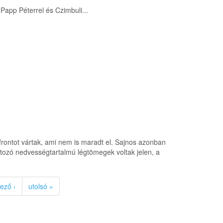
Papp Péterrel és Czimbuli...
rontot vártak, ami nem is maradt el. Sajnos azonban
áltozó nedvességtartalmú légtömegek voltak jelen, a
ező ›
utolsó »