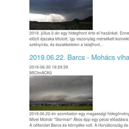
2019. július 2-án egy hidegfront érte el hazánkat. Enne
előző éjszaka kifutott, így viszonylag mérsékelt konv
szélnyírás, és északkeleten a talajfront...
2019.06.22. Barcs - Mohács vih
2019-06-30 19:29:39
MICImACK0
2019.06.22-én szombaton egy magassági hidegörvényh
Mivel Molnár "Storman" Ákos épp egy pécsi előadásra v
A célterület Barcs és környéke volt. A Horvátország és