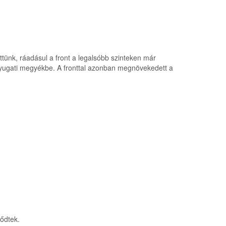
ettünk, ráadásul a front a legalsóbb szinteken már
élnyugati megyékbe. A fronttal azonban megnövekedett a
ződtek.