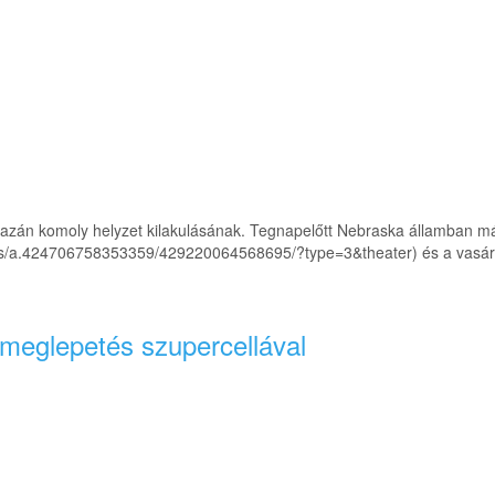
igazán komoly helyzet kilakulásának. Tegnapelőtt Nebraska államban m
s/a.424706758353359/429220064568695/?type=3&theater) és a vasárna
meglepetés szupercellával