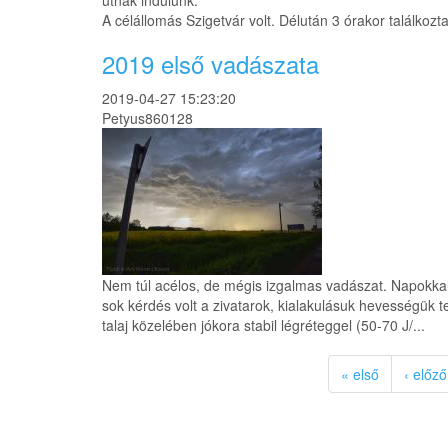
útnak indulunk.
A célállomás Szigetvár volt. Délután 3 órakor találkoz
2019 első vadászata
2019-04-27 15:23:20
Petyus860128
Nem túl acélos, de mégis izgalmas vadászat. Napokkal
sok kérdés volt a zivatarok, kialakulásuk hevességük t
talaj közelében jókora stabil légréteggel (50-70 J/...
« első
‹ előző