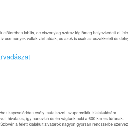
k előterében labilis, de viszonylag száraz légtömeg helyezkedett el fel
ektív események voltak várhatóak, és azok is csak az északkeleti és d
arvadászat
ez kapcsolódóan esély mutatkozott szupercellák kialakulására.
olt hivatalos, így nanovich és én vágtunk neki a 600 km-es túrának.
 Szlovénia felett kialakult zivatarok nagyon gyorsan rendszerbe szerve