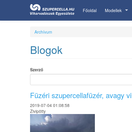
Ugrás
a
Főoldal
Modellek
tartalomra
Archívum
Blogok
Szerző
Füzéri szupercellafüzér, avagy 
2019-07-04 01:08:58
Zivipötty