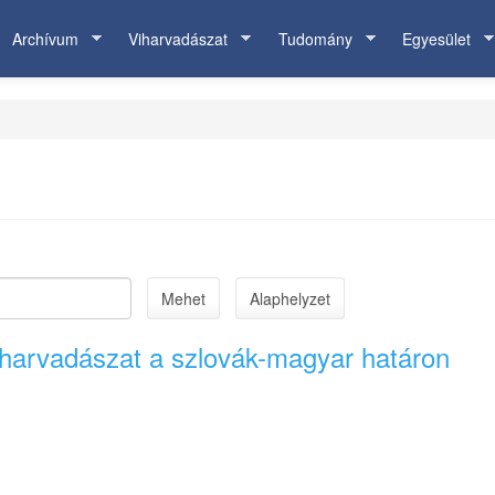
Archívum
Viharvadászat
Tudomány
Egyesület
Mehet
Alaphelyzet
viharvadászat a szlovák-magyar határon