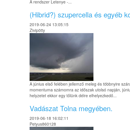
A rendszer Letenye -...
(Hibrid?) szupercella és egyéb 
2019-06-24 13:05:15
Zivipötty
A június első felében jellemző meleg és többnyire sz
momentuma számomra az időszak utolsó napján, június 2
helyzetet ekkor egy tőlünk délre elhelyezkedő...
Vadászat Tolna megyében.
2019-06-18 16:02:11
Petyus860128