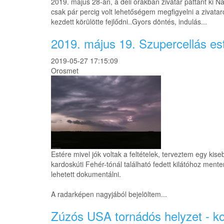
2019. május 28-án, a déli órákban zivatar pattant ki N
csak pár percig volt lehetőségem megfigyelni a zivatar
kezdett körülötte fejlődni..Gyors döntés, indulás...
2019. május 19. Szupercellás es
2019-05-27 17:15:09
Orosmet
Estére mivel jók voltak a feltételek, terveztem egy ki
kardoskúti Fehér-tónál található fedett kilátóhoz men
lehetett dokumentálni.
A radarképen nagyjából bejelöltem...
Zúzós USA tornádós helyzet - k