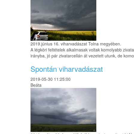
2019.június 16. viharvadászat Tolna megyében.
A légköri feltételek alkalmasak voltak komolyabb zivat
irányba, jó pár zivatarcellán át vezetett utunk, de k
Spontán viharvadászat
2019-05-30 11:25:00
Beáta