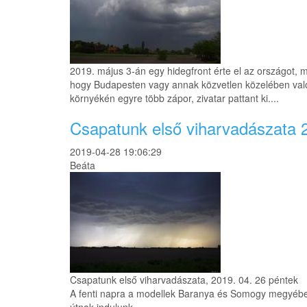
2019. május 3-án egy hidegfront érte el az országot, me
hogy Budapesten vagy annak közvetlen közelében való
környékén egyre több zápor, zivatar pattant ki....
Csapatunk első viharvadászata 
2019-04-28 19:06:29
Beáta
Csapatunk első viharvadászata, 2019. 04. 26 péntek
A fenti napra a modellek Baranya és Somogy megyében m