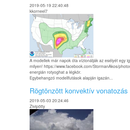
2019-05-19 22:40:48
kkorneel7
A modellek már napok óta vízionálják az esélyét egy 
milyen! https://www.facebook.com/StormanAkos/photo
energián rotyoghat a légkör.
Egybehangzó modellfutások alapján igazán...
Rögtönzött konvektív vonatozás 
2019-05-03 20:24:46
Zivipötty