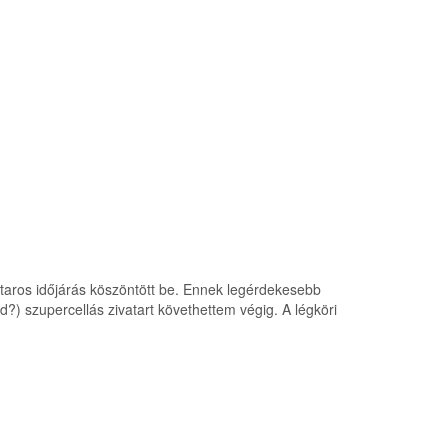
taros időjárás köszöntött be. Ennek legérdekesebb
) szupercellás zivatart követhettem végig. A légköri