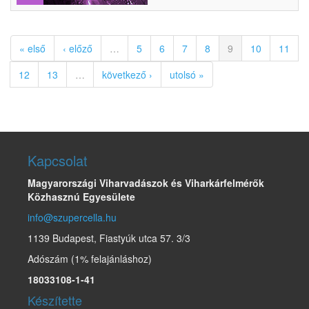
« első
‹ előző
…
5
6
7
8
9
10
11
12
13
…
következő ›
utolsó »
Kapcsolat
Magyarországi Viharvadászok és Viharkárfelmérők
Közhasznú Egyesülete
info@szupercella.hu
1139 Budapest, Fiastyúk utca 57. 3/3
Adószám (1% felajánláshoz)
18033108-1-41
Készítette