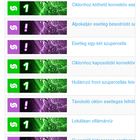
Ciklonhoz köthető konvektív esemé
Alpokalján esetleg besodródó szup
Esetleg egy-két szupercella
Ciklonhoz kapcsolódó konvektív e
Hullámzó front szupercellás felveze
Távolodó ciklon esetleges felhőtöl
Lokálisan villámárvíz