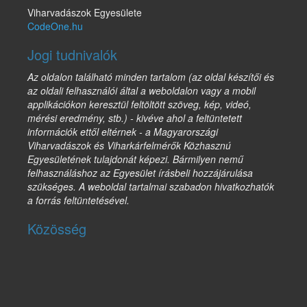
Viharvadászok Egyesülete
CodeOne.hu
Jogi tudnivalók
Az oldalon található minden tartalom (az oldal készítői és
az oldali felhasználói által a weboldalon vagy a mobil
applikációkon keresztül feltöltött szöveg, kép, videó,
mérési eredmény, stb.) - kivéve ahol a feltüntetett
információk ettől eltérnek - a Magyarországi
Viharvadászok és Viharkárfelmérők Közhasznú
Egyesületének tulajdonát képezi. Bármilyen nemű
felhasználáshoz az Egyesület írásbeli hozzájárulása
szükséges. A weboldal tartalmai szabadon hivatkozhatók
a forrás feltüntetésével.
Közösség