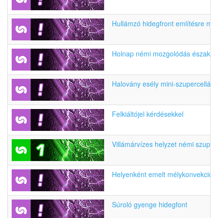
Hullámzó hidegfront említésre mélt
Holnap némi mozgolódás északkel
Halovány esély mini-szupercellára
Felkiáltójel kérdésekkel
Villámárvízes helyzet némi szuperc
Helyenként emelt mélykonvekció n
Súroló gyenge hidegfont