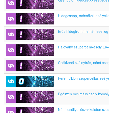
Gyengülő hidegcsepp esetleges t
Hidegcsepp, mérsékelt esélyekkel
Erős hidegfront mentén esetleg mi
Halovány szupercella-esély ÉK-en
Csökkenő szélnyírás, némi esély 
Peremciklon szupercellás esélyekk
Egészen minimális esély komolyab
Némi eséllyel északkeleten szuper