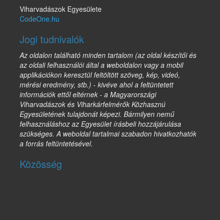
Viharvadászok Egyesülete
CodeOne.hu
Jogi tudnivalók
Az oldalon található minden tartalom (az oldal készítői és
az oldali felhasználói által a weboldalon vagy a mobil
applikációkon keresztül feltöltött szöveg, kép, videó,
mérési eredmény, stb.) - kivéve ahol a feltüntetett
információk ettől eltérnek - a Magyarországi
Viharvadászok és Viharkárfelmérők Közhasznú
Egyesületének tulajdonát képezi. Bármilyen nemű
felhasználáshoz az Egyesület írásbeli hozzájárulása
szükséges. A weboldal tartalmai szabadon hivatkozhatók
a forrás feltüntetésével.
Közösség