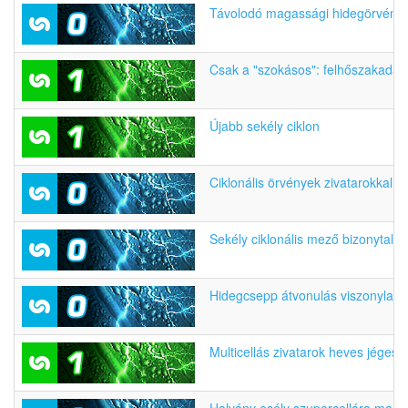
Távolodó magassági hidegörvény 
Csak a "szokásos": felhőszakadás, v
Újabb sekély ciklon
Ciklonális örvények zivatarokkal
Sekély ciklonális mező bizonytalan 
Hidegcsepp átvonulás viszonylag s
Multicellás zivatarok heves jégeső