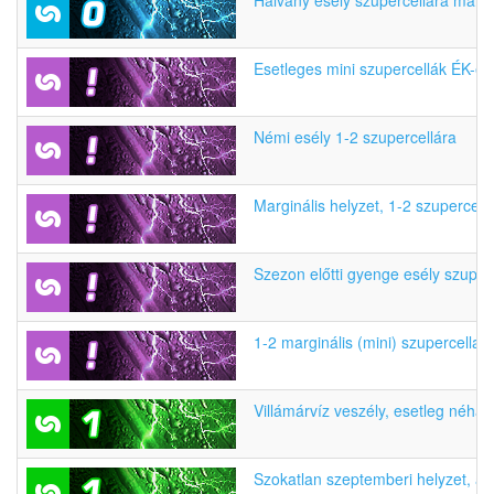
Halvány esély szupercellára margi
Esetleges mini szupercellák ÉK-en
Némi esély 1-2 szupercellára
Marginális helyzet, 1-2 szupercell
Szezon előtti gyenge esély szuper
1-2 marginális (mini) szupercella
Villámárvíz veszély, esetleg néhán
Szokatlan szeptemberi helyzet, aká