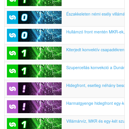
Északkeleten némi esély villámárv
Hullámzó front mentén MKR-ek, ma
Kiterjedt konvektív csapadékrendsz
Szupercellás konvekció a Dunántú
Hidegfront, esetleg néhány besod
Harmatgyenge hidegfront egy-két h
Villámárvíz, MKR és egy-két szupe