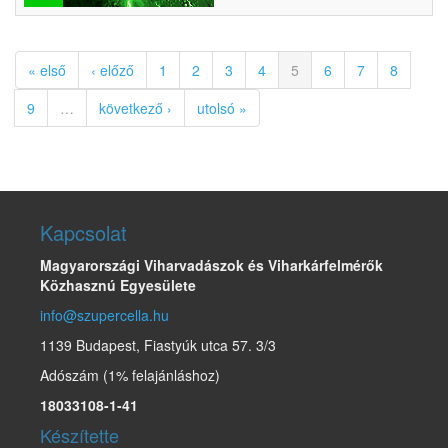
« első
‹ előző
1
2
3
4
5
6
7
8
9
…
következő ›
utolsó »
Kapcsolat
Magyarországi Viharvadászok és Viharkárfelmérők
Közhasznú Egyesülete
info@szupercella.hu
1139 Budapest, Fiastyúk utca 57. 3/3
Adószám (1% felajánláshoz)
18033108-1-41
Készítette